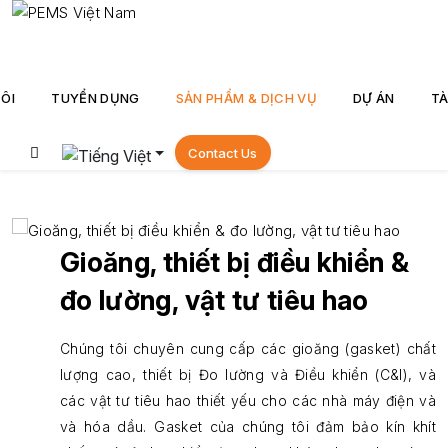
ÔI
TUYỂN DỤNG
SẢN PHẨM & DỊCH VỤ
DỰ ÁN
TÀ
Contact Us
Gioăng, thiết bị điều khiển &
đo lường, vật tư tiêu hao
Chúng tôi chuyên cung cấp các gioăng (gasket) chất
lượng cao, thiết bị Đo lường và Điều khiển (C&I), và
các vật tư tiêu hao thiết yếu cho các nhà máy điện và
và hóa dầu. Gasket của chúng tôi đảm bảo kín khít