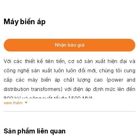
Máy biến áp
Nhận báo giá
Với các thiết kế tiên tiến, cơ sở sản xuất hiện đại và
công nghệ sản xuất luôn luôn đổi mới, chúng tôi cung
cấp các máy biến áp chất lượng cao (power and
distribution transformers) với điện áp định mức lên đến
800 kV và công suất tối đa 1.500 MVA.
xem thêm
Máy biến áp của chúng tôi được sử dụng rộng rãi trên
toàn cầu, tuân thủ các tiêu chuẩn quốc tế như IEC,
ANSI, NEMA, CSA, AS và ES.
Sản phẩm liên quan