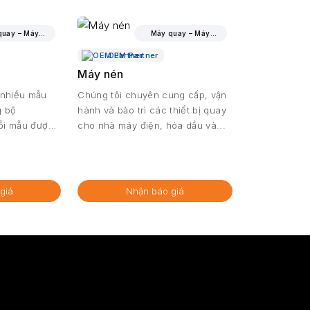
Máy quay – Máy bơm, Máy nén, Quạt, Động cơ
Máy quay – Máy bơm, Máy nén, Quạt, Động cơ
OEM Partner
Máy nén
 nhiều mẫu
Chúng tôi chuyên cung cấp, vận
g bộ
hành và bảo trì các thiết bị quay
mỗi mẫu được
cho nhà máy điện, hóa dầu và...
giá
Nhận báo giá