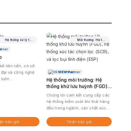
Hệ thống xử lý than và máy biến áp
Môi trường: Hệ thống FGD/SCR/ESP
rtner
p
kế tiên tiến, cơ sở
n đại và công nghệ
OEM Partner
 luôn...
Hệ thống môi trường: Hệ
thống khử lưu huỳnh (FGD),
hệ thống xúc tác chọn lọc
Chúng tôi cam kết cung cấp các
(SCR), và lọc bụi tĩnh điện
hệ thống kiểm soát khí thải hàng
(ESP)
đầu trong ngành, các chất xúc...
ận báo giá
Nhận báo giá