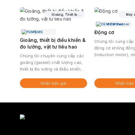
Gioăng, Thiết bị C&I, Vật tư tiêu hao
OEM Partner
Động cơ
PEMS
Gioăng, thiết bị điều khiển &
Chúng tôi cung cấp
đo lường, vật tư tiêu hao
động cơ không đồn
(Induction motor), 
Chúng tôi chuyên cung cấp các
thiết...
gioăng (gasket) chất lượng cao,
thiết bị Đo lường và Điều khiển...
Nhận báo giá
Nhận báo 