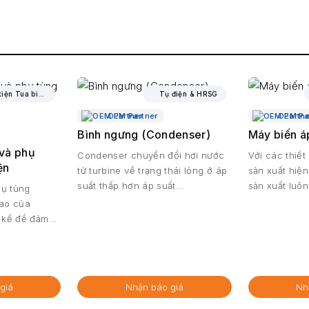
Linh kiện Tua bin & Linh kiện Máy phát điện
Tụ điện & HRSG
OEM Partner
OEM Pa
Bình ngưng (Condenser)
Máy biến á
 và phụ
Condenser chuyển đổi hơi nước
Với các thiết 
ện
từ turbine về trạng thái lỏng ở áp
sản xuất hiệ
suất thấp hơn áp suất...
sản xuất luôn
hụ tùng
cao của
t kế để đảm
giá
Nhận báo giá
Nh