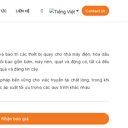
 TỨC
LIÊN HỆ
Contact Us
à bảo trì các thiết bị quay cho nhà máy điện, hóa dầu
ôi bao gồm bơm, máy nén, quạt và động cơ, tất cả đều
quả và đáng tin cậy.
pháp bền vững cho việc truyền tải chất lỏng, trong khi
 áp suất tối ưu trong các quy trình khác nhau
 và làm mát hiệu quả, và các động cơ của chúng tôi
ộng liên tục.
chuẩn quốc tế, đảm bảo độ bền, hiệu quả và thời gian
Nhận báo giá