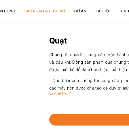
N DỤNG
SẢN PHẨM & DỊCH VỤ
DỰ ÁN
TÀI LIỆU
TIN
Quạt
Chúng tôi chuyên cung cấp, vận hành v
và dầu khí. Dòng sản phẩm của chúng t
được thiết kế để đảm bảo hiệu suất hiệu 
- Các bơm của chúng tôi cung cấp giải 
các máy nén được chế tạo để duy trì mức
xem thêm
- Quạt công nghiệp đảm bảo thông gió
cung cấp công suất cần thiết cho hoạt đ
Tất cả thiết bị đều đáp ứng các tiêu 
ngừng hoạt động tối thiểu